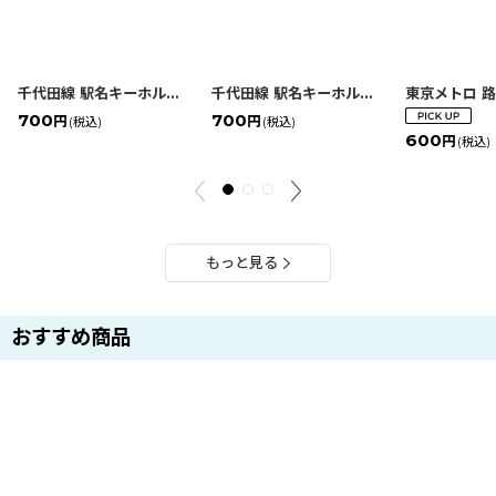
千代田線 駅名キーホルダー（乃木坂）
[
4560428638026
千代田線 駅名キーホルダー（明治神宮前〈原宿〉）
]
700
700
円
円
(税込)
(税込)
600
円
(税込)
もっと見る
おすすめ商品