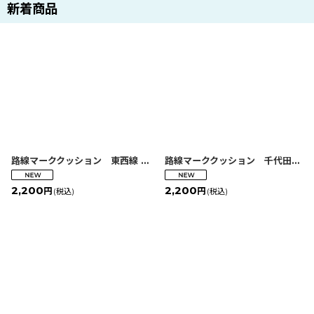
新着商品
路線マーククッション 東西線
[
2580000065387
]
路線マーククッション 千代田線
[
2
2,200
2,200
円
円
(税込)
(税込)