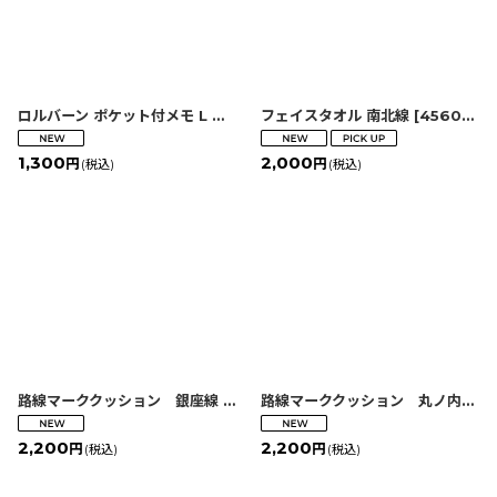
ロルバーン ポケット付メモ L 東京メトロ
フェイスタオル 南北線
[
4980758318168
[
4560428638309
]
1,300
2,000
円
円
(税込)
(税込)
路線マーククッション 銀座線
[
2580000065356
]
路線マーククッション 丸ノ内線
[
2
2,200
2,200
円
円
(税込)
(税込)