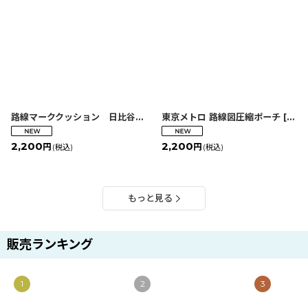
路線マーククッション 日比谷線
[
2580000065370
東京メトロ 路線図圧縮ポーチ
]
[
456
2,200
2,200
円
円
(税込)
(税込)
もっと見る
販売ランキング
1
2
3