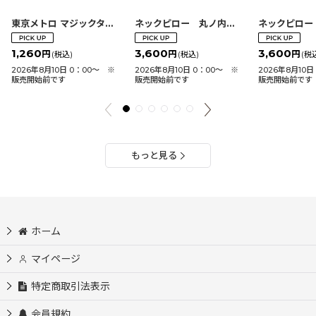
東京メトロ マジックタオル
[
4560428637258
]
ネックピロー 丸ノ内線2000系
[
45604
1,260
3,600
3,600
円
円
円
(税込)
(税込)
(税
2026年8月10日 0：00〜 ※
2026年8月10日 0：00〜 ※
2026年8月10
販売開始前です
販売開始前です
販売開始前です
もっと見る
ホーム
マイページ
特定商取引法表示
会員規約