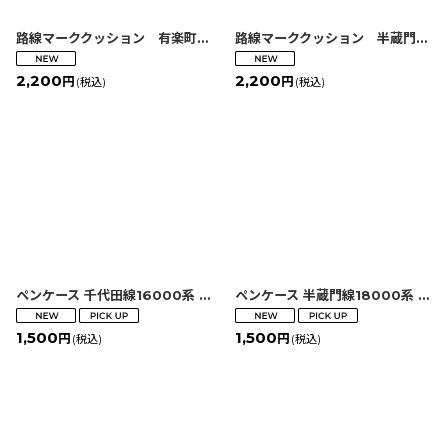
路線マーククッション 有楽町線
[
2580000065400
]
路線マーククッション 半蔵門線
[
2
2,200
2,200
円
円
(税込)
(税込)
ペンケース 千代田線16000系
[
4560428638323
ペンケース 半蔵門線18000系
]
[
45
1,500
1,500
円
円
(税込)
(税込)