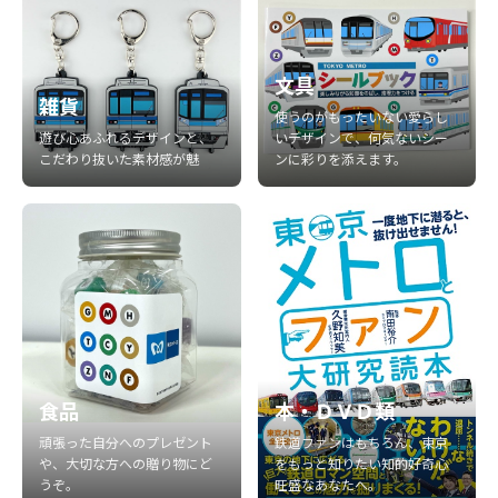
文具
雑貨
使うのがもったいない愛らし
遊び心あふれるデザインと、
いデザインで、何気ないシー
こだわり抜いた素材感が魅
ンに彩りを添えます。
食品
本・ＤＶＤ類
頑張った自分へのプレゼント
鉄道ファンはもちろん、東京
や、大切な方への贈り物にど
をもっと知りたい知的好奇心
うぞ。
旺盛なあなたへ。