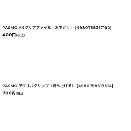
絞り込む
PASMO A4クリアファイル（おでかけ）
[
4980758317192
]
400
円
(税込)
PASMO アクリルクリップ（持ち上げる）
[
4980758317314
]
700
円
(税込)