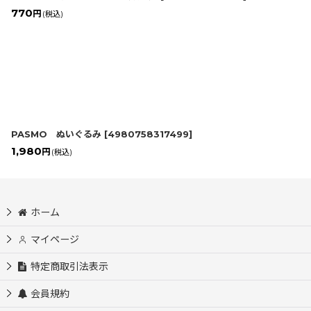
770
円
(税込)
PASMO ぬいぐるみ
[
4980758317499
]
1,980
円
(税込)
ホーム
マイページ
特定商取引法表示
会員規約