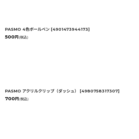
並び順
:
PASMO 4色ボールペン
[
4901473944173
]
500
円
(税込)
PASMO アクリルクリップ（ダッシュ）
[
4980758317307
]
700
円
(税込)