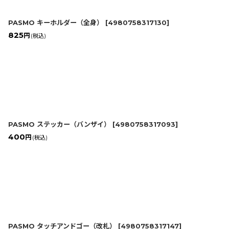
PASMO キーホルダー（全身）
[
4980758317130
]
825
円
(税込)
PASMO ステッカー（バンザイ）
[
4980758317093
]
400
円
(税込)
PASMO タッチアンドゴー（改札）
[
4980758317147
]