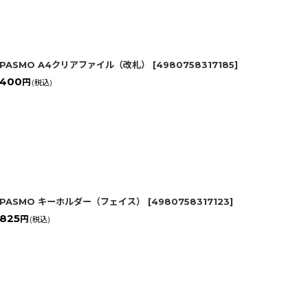
PASMO A4クリアファイル（改札）
[
4980758317185
]
400
円
(税込)
PASMO キーホルダー（フェイス）
[
4980758317123
]
825
円
(税込)