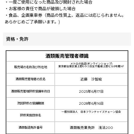
・一度ご使用になった商品及び開封された場合
・お客様の責任で商品が破損した場合
・食品、企画乗車券（商品の性質上、返品には応じられません。
あらかじめご了承願います。)
資格・免許
酒類販売管理者標識
メトロの缶詰(オンラインショップ)
東京都台東区東上野6-9-3 住友不動産上野ビル8号館4F
販売場の名称及び所在地
酒類販売管理者の氏名
近藤 沙智絵
酒類販売管理研修受講年月日
2025年6月17日
次回研修の受講期限
2028年6月16日
一般社団法人 日本フランチャイズチェーン協会
研修実施団体名
酒類製造免許番号
酒類販売業免許 浅法200