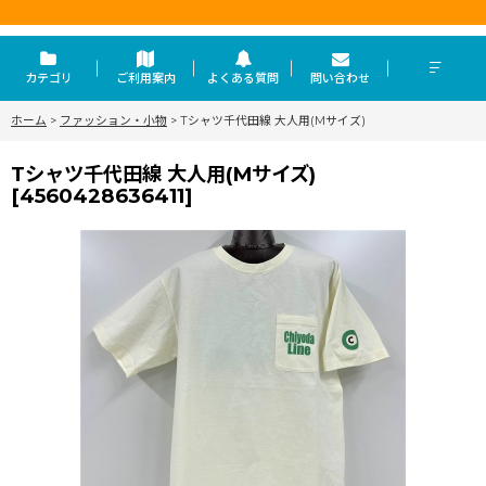
東京を走らせる力
カテゴリ
ご利用案内
よくある質問
問い合わせ
ホーム
>
ファッション・小物
>
Tシャツ千代田線 大人用(Mサイズ)
Tシャツ千代田線 大人用(Mサイズ)
[
4560428636411
]