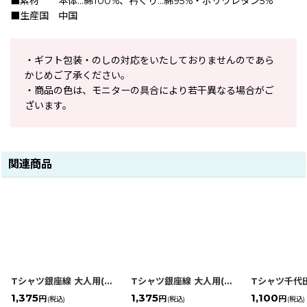
■素材 本体…綿100%、衿ぐり…綿95%・ポリウレタン5%
■生産国 中国
・ギフト包装・のしの対応をいたしておりませんのであら
かじめご了承ください。
・商品の色は、モニターの具合により若干異なる場合がご
ざいます。
関連商品
Tシャツ銀座線 大人用(Lサイズ)
[
4560428636404
Tシャツ銀座線 大人用(Mサイズ)
]
[
45604
1,375
1,375
1,100
円
円
円
(税込)
(税込)
(税込)