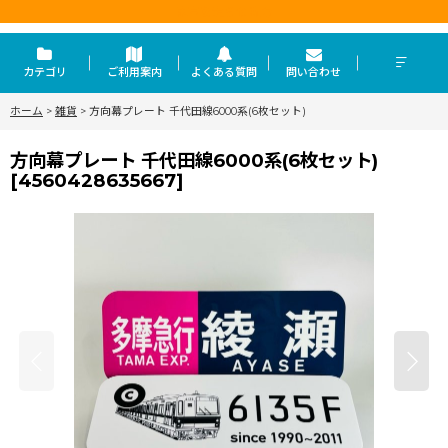
東京を走らせる力
カテゴリ
ご利用案内
よくある質問
問い合わせ
ホーム
>
雑貨
>
方向幕プレート 千代田線6000系(6枚セット)
方向幕プレート 千代田線6000系(6枚セット)
[
4560428635667
]