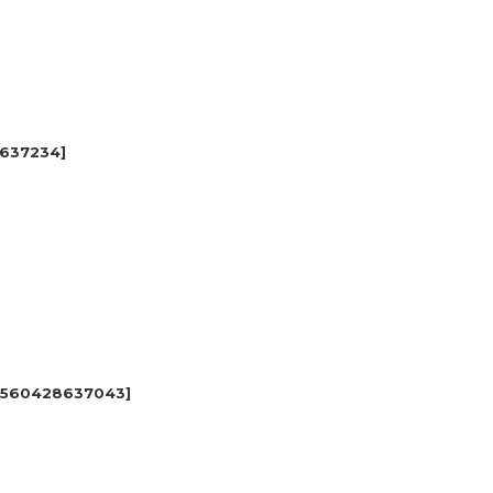
637234
]
560428637043
]