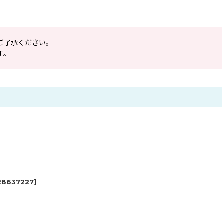
ご了承ください。
す。
28637227
]