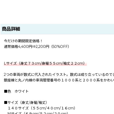
商品詳細
今だけの期間限定価格！
通常価格4,400円⇒2,200円（50%OFF）
Lサイズ（身丈７３cm/身幅５５cm/袖丈２２cm）
2つの車両が数式に代入されたイラスト。数式は成り立っているので
銀座線と丸ノ内線の車両管理番号の１０００系と２０００系をかわ
■色 ホワイト
■サイズ（身丈/身幅/袖丈）
１４０サイズ（５５cm/４０cm/１６cm）
Mサイズ（６９cm/５２cm/２０cm）