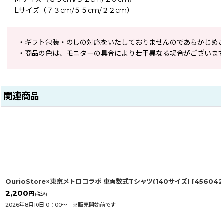
Lサイズ（７３cm/５５cm/２２cm）
・ギフト包装・のしの対応をいたしておりませんのであらかじめ
・商品の色は、モニターの具合により若干異なる場合がございま
関連商品
QurioStore×東京メトロコラボ 車両数式Tシャツ(140サイズ)
[
45604
2,200
円
(税込)
2026年8月10日 0：00〜 ※販売開始前です