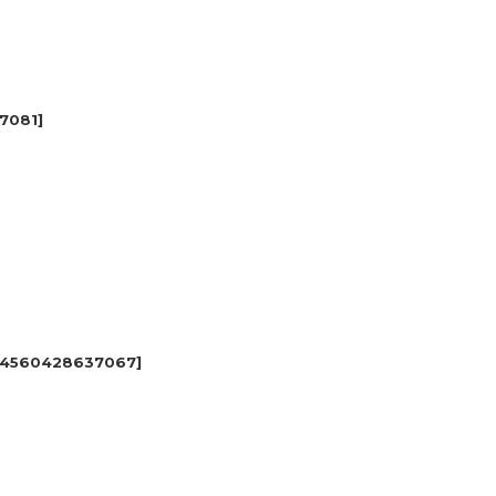
7081
]
4560428637067
]