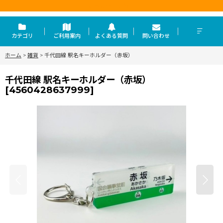
東京を走らせる力
カテゴリ
ご利用案内
よくある質問
問い合わせ
ホーム
>
雑貨
>
千代田線 駅名キーホルダー（赤坂）
千代田線 駅名キーホルダー（赤坂）
[
4560428637999
]