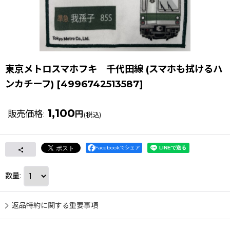
東京メトロスマホフキ 千代田線 (スマホも拭けるハ
ンカチーフ)
[
4996742513587
]
1,100
販売価格
:
円
(税込)
Facebookでシェア
数量
:
返品特約に関する重要事項