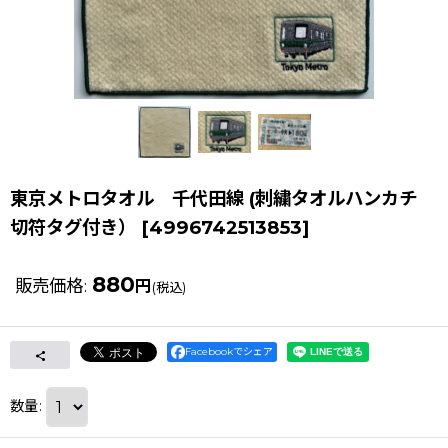
東京メトロタオル 千代田線 (刺繍タオルハンカチ
切符タグ付き）
[
4996742513853
]
880
販売価格
:
円
(税込)
Facebookでシェア
数量
: