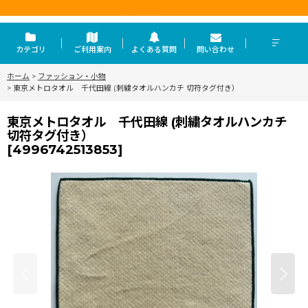
東京を走らせる力
カテゴリ
ご利用案内
よくある質問
問い合わせ
ホーム
>
ファッション・小物
>
東京メトロタオル 千代田線 (刺繍タオルハンカチ 切符タグ付き）
東京メトロタオル 千代田線 (刺繍タオルハンカチ
切符タグ付き）
[
4996742513853
]