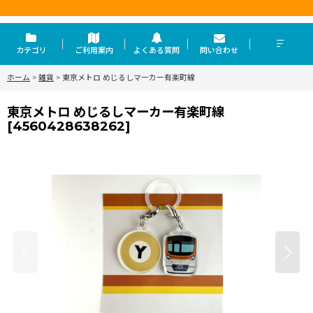
東京を走らせる力
カテゴリ
ご利用案内
よくある質問
問い合わせ
ホーム
>
雑貨
>
東京メトロ めじるしマーカー有楽町線
東京メトロ めじるしマーカー有楽町線
[
4560428638262
]