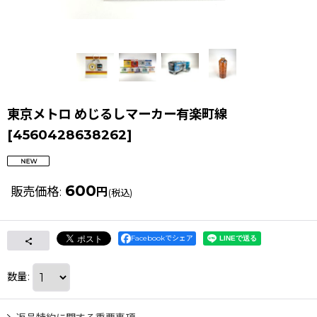
東京メトロ めじるしマーカー有楽町線
[
4560428638262
]
600
販売価格
:
円
(税込)
Facebookでシェア
数量
: