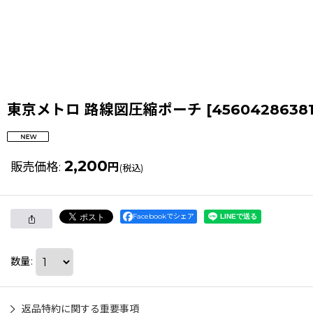
東京メトロ 路線図圧縮ポーチ
[
45604286381
2,200
販売価格
:
円
(税込)
Facebookでシェア
数量
:
返品特約に関する重要事項