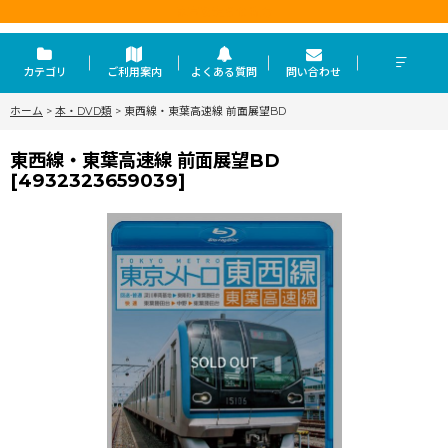
東京を走らせる力
カテゴリ
ご利用案内
よくある質問
問い合わせ
ホーム
>
本・DVD類
>
東西線・東葉高速線 前面展望BD
東西線・東葉高速線 前面展望BD
[
4932323659039
]