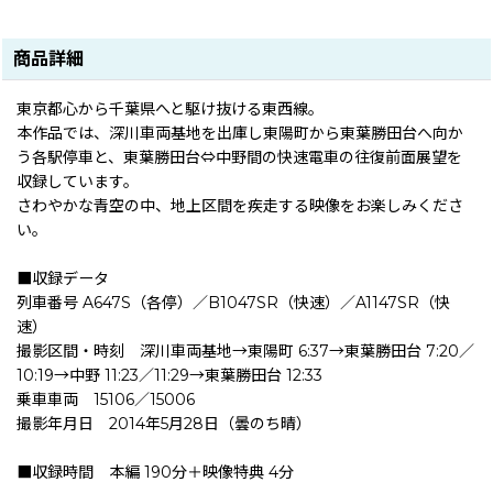
商品詳細
東京都心から千葉県へと駆け抜ける東西線。
本作品では、深川車両基地を出庫し東陽町から東葉勝田台へ向か
う各駅停車と、東葉勝田台⇔中野間の快速電車の往復前面展望を
収録しています。
さわやかな青空の中、地上区間を疾走する映像をお楽しみくださ
い。
■収録データ
列車番号 A647S（各停）／B1047SR（快速）／A1147SR（快
速）
撮影区間・時刻 深川車両基地→東陽町 6:37→東葉勝田台 7:20／
10:19→中野 11:23／11:29→東葉勝田台 12:33
乗車車両 15106／15006
撮影年月日 2014年5月28日（曇のち晴）
■収録時間 本編 190分＋映像特典 4分